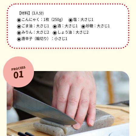
【材料】
(3人分)
こんにゃく：1枚（250g）
塩：大さじ1
ごま油：大さじ1
酒：大さじ1
砂糖：大さじ1
みりん：大さじ2
しょう油：大さじ2
唐辛子（輪切り）：小さじ1
PROCESS
1
0