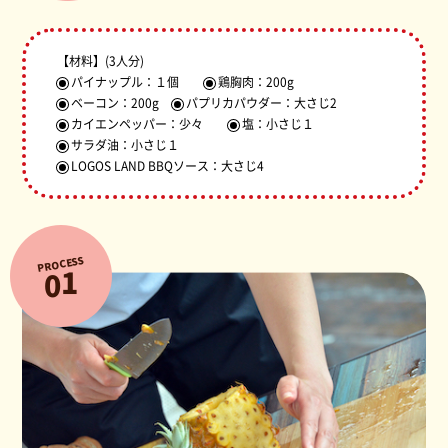
【材料】
(3人分)
パイナップル：１個
鶏胸肉：200g
ベーコン：200g
パプリカパウダー：大さじ2
カイエンペッパー：少々
塩：小さじ１
サラダ油：小さじ１
LOGOS LAND BBQソース：大さじ4
PROCESS
1
0