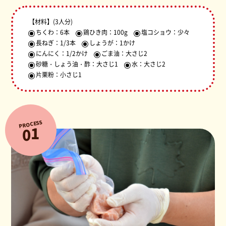
【材料】
(3人分)
ちくわ：6本
鶏ひき肉：100g
塩コショウ：少々
長ねぎ：1/3本
しょうが：1かけ
にんにく：1/2かけ
ごま油：大さじ2
砂糖・しょう油・酢：大さじ1
水：大さじ2
片栗粉：小さじ1
PROCESS
1
0